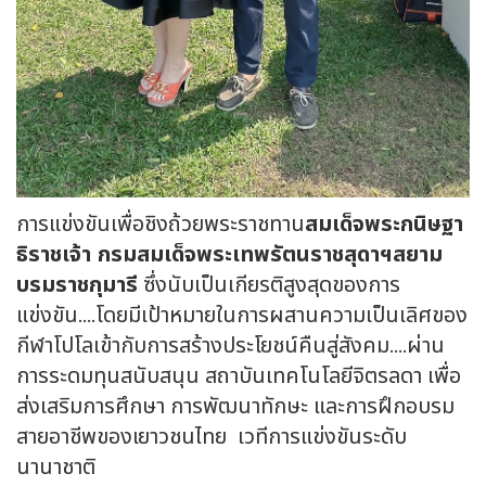
การแข่งขันเพื่อชิงถ้วยพระราชทาน
สมเด็จพระกนิษฐา
ธิราชเจ้า กรมสมเด็จพระเทพรัตนราชสุดาฯสยาม
บรมราชกุมารี
ซึ่งนับเป็นเกียรติสูงสุดของการ
แข่งขัน….โดยมีเป้าหมายในการผสานความเป็นเลิศของ
กีฬาโปโลเข้ากับการสร้างประโยชน์คืนสู่สังคม….ผ่าน
การระดมทุนสนับสนุน สถาบันเทคโนโลยีจิตรลดา เพื่อ
ส่งเสริมการศึกษา การพัฒนาทักษะ และการฝึกอบรม
สายอาชีพของเยาวชนไทย เวทีการแข่งขันระดับ
นานาชาติ