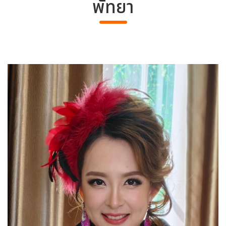
พัทยา