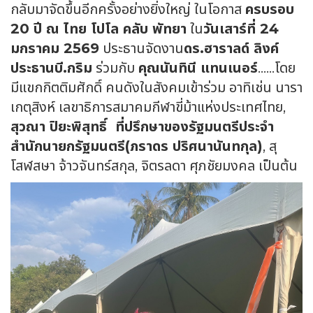
กลับมาจัดขึ้นอีกครั้งอย่างยิ่งใหญ่ ในโอกาส
ครบรอบ
20 ปี ณ ไทย โปโล คลับ พัทยา
ใน
วันเสาร์ที่ 24
มกราคม 2569
ประธานจัดงาน
ดร.ฮาราลด์ ลิงค์
ประธานบี.กริม
ร่วมกับ
คุณนันทินี แทนเนอร์
……โดย
มีแขกกิตติมศักดิ์ คนดังในสังคมเข้าร่วม อาทิเช่น นารา
เกตุสิงห์ เลขาธิการสมาคมกีฬาขี่ม้าแห่งประเทศไทย,
สุวณา ปิยะพิสุทธิ์ ที่ปรึกษาของรัฐมนตรีประจำ
สำนักนายกรัฐมนตรี(ภราดร ปริศนานันทกุล)
, สุ
โสฬสษา จ้าวจันทร์สกุล, จิตรลดา ศุภชัยมงคล เป็นต้น