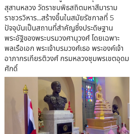
สุสานหลวง วัดราชบพิธสถิตมหาสีมาราม
ราชวรวิหาร…สร้างขึ้นในสมัยรัชกาลที่ 5
ปัจจุบันเป็นสถานที่สำคัญซึ่งประดิษฐาน
พระอัฐิของพระบรมวงศานุวงศ์ โดยเฉพาะ
พลเรือเอก พระเจ้าบรมวงศ์เธอ พระองค์เจ้า
อาภากรเกียรติวงศ์ กรมหลวงชุมพรเขตอุดม
ศักดิ์