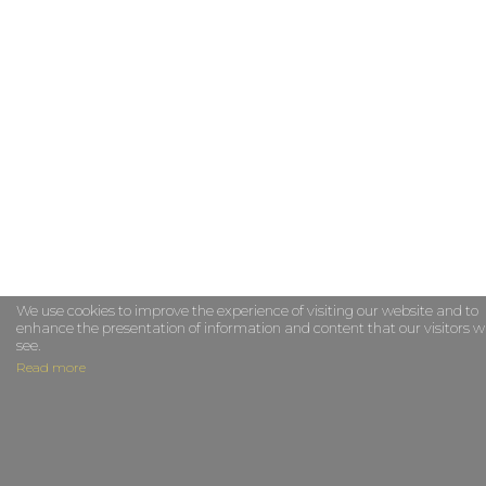
We use cookies to improve the experience of visiting our website and to
enhance the presentation of information and content that our visitors wi
see.
Read more