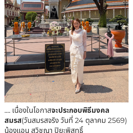
…. เนื่องในโอกาส
จะประกอบพิธีมงคล
สมรส
(วันสมรสจริง วันที่ 24 ตุลาคม 2569)
น้องแอน สุวิชญา ปิยะพิสุทธิ์