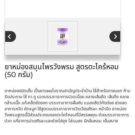
ยาหม่องสมุนไพรวังพรม สูตรตะไคร้หอม
(50 กรัม)
ยาหม่องชนิดเย็น เป็นยาแผนโบราณสามัญประจำบ้าน ใช้สำหรับภายนอก ห้าม
รับประทาน ใช้ ทา ถู นวดบรรเทาอาการปวดเมื่อย คลายเส้นยึด เส้นตึง คลาย
กล้ามเนื้อ แก้เคล็ดขัดยอก บรรเทาอาการผื่นคัน แมลงสัตว์กัดต่อย ช่วยลด
อาการหวัด คัดจมูก ใช้สูดดมบรรเทาอาการวิงเวียนศีรษะ หน้ามืด ยาหม่อง
วังพรมสูตรนี้มีส่วนประกอบของตะไคร้หอมที่มีสรรพคุณ ช่วยบรรเทาอาการ
ปวด แก้อาการปวดศีรษะและช่วยไล่ยุง ไล่แมลง มีกลิ่นหอม เย็นสบาย