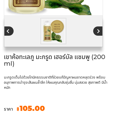
เขาค้อทะเลภู มะกรูด เฮอร์บัล แชมพู (200
ml)
มะกรูดเต็มไปด้วยโทนิคธรรมชาติที่ช่วยแก้ปัญหาผมขาดหลุดร่วง พร้อม
อนุภาพการบำรุงเส้นผมล้ำลึก ให้ผมคุณกลับชุ่มชื่น นุ่มสลวย สุขภาพดี มีน้ำ
หนัก
105.00
ราคา
฿