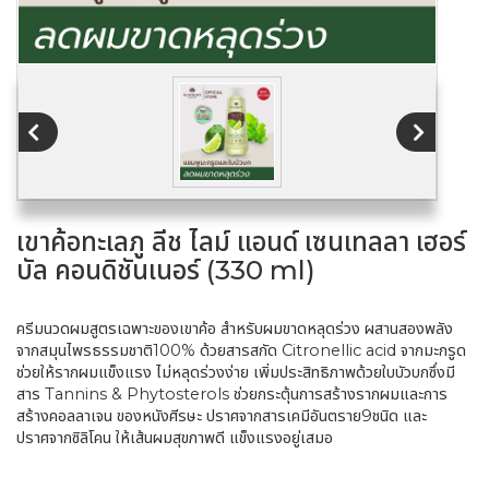
เขาค้อทะเลภู ลีช ไลม์ แอนด์ เซนเทลลา เฮอร์
บัล คอนดิชันเนอร์ (330 ml)
ครีมนวดผมสูตรเฉพาะของเขาค้อ สำหรับผมขาดหลุดร่วง ผสานสองพลัง
จากสมุนไพรธรรมชาติ100% ด้วยสารสกัด Citronellic acid จากมะกรูด
ช่วยให้รากผมแข็งแรง ไม่หลุดร่วงง่าย เพิ่มประสิทธิภาพด้วยใบบัวบกซึ่งมี
สาร Tannins & Phytosterols ช่วยกระตุ้นการสร้างรากผมและการ
สร้างคอลลาเจน ของหนังศีรษะ ปราศจากสารเคมีอันตราย9ชนิด และ
ปราศจากซิลิโคน ให้เส้นผมสุขภาพดี แข็งแรงอยู่เสมอ