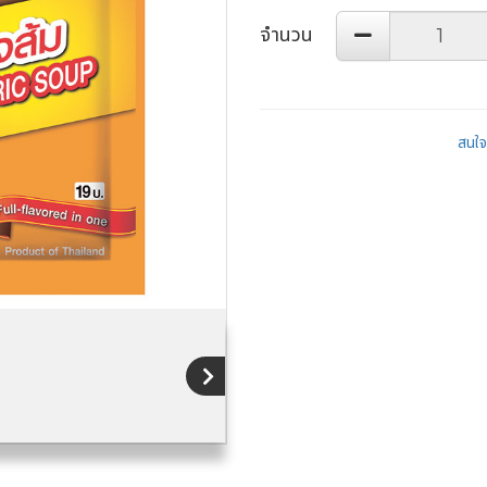
จำนวน
สนใจส