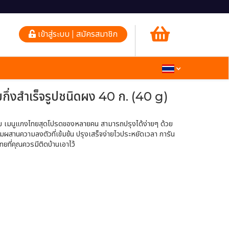
เข้าสู่ระบบ | สมัครสมาชิก
้มกึ่งสำเร็จรูปชนิดผง 40 ก. (40 g)
้ม เมนูแกงไทยสุดโปรดของหลายคน สามารถปรุงได้ง่ายๆ ด้วย
ผสมผสานความลงตัวที่เข้มข้น ปรุงเสร็จง่ายไวประหยัดเวลา การัน
ยที่คุณควรมีติดบ้านเอาไว้