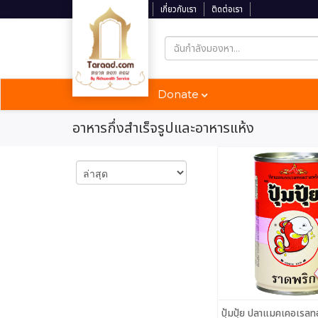
ติดตามสถานะจัดส่ง
เกี่ยวกับเรา
ติดต่อเรา
Donate
อาหารกึ่งสําเร็จรูปและอาหารแห้ง
ปุ้มปุ้ย ปลาแมคเคอเรล