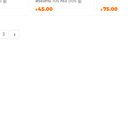
5 g)
พร้อมทาน 105 กรัม (105 g)
45.00
75.00
฿
฿
3