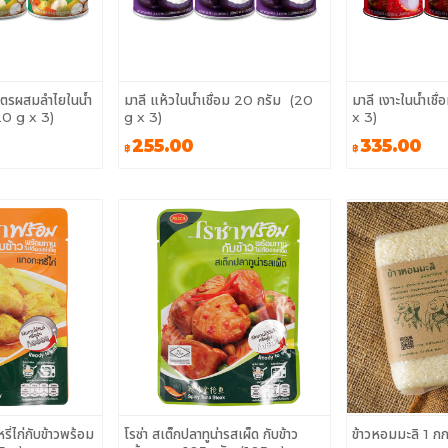
ูตรผสมลำไยในน้ำ
มาลี แห้วในน้ำเชื่อม 20 กรัม (20
มาลี เงาะในน้ำเช
20 g x 3)
g x 3)
x 3)
255.00
335.00
฿
฿
ี่ไก่กับข้าวพร้อม
โรซ่า สเต็กปลาทูน่ารสเผ็ด กับข้าว
ข้าวหอมมะลิ 1 ก