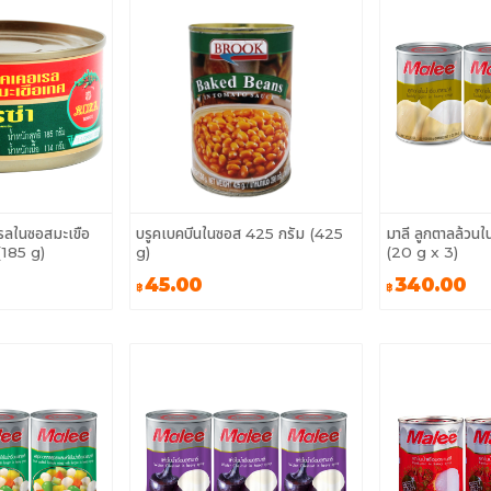
รลในซอสมะเขือ
บรูคเบคบีนในซอส 425 กรัม (425
มาลี ลูกตาลล้วนใ
(185 g)
g)
(20 g x 3)
45.00
340.00
฿
฿