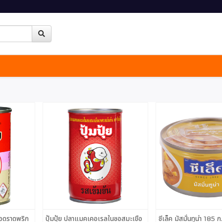
ทอดราดพริก
ปุ้มปุ้ย ปลาแมคเคอเรลในซอสมะเขือ
ซีเล็ค มัสมั่นทูน่า 185 