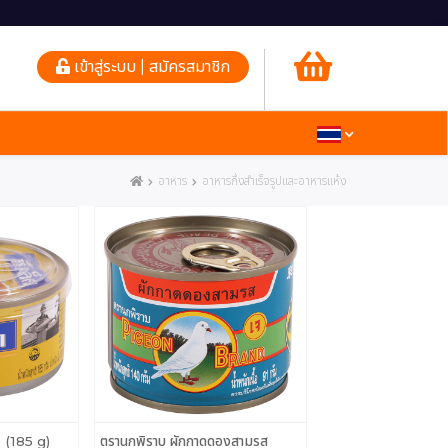
เข้าสู่ระบบ | สมัครสมาชิก
อาหาร
อาหารกึ่งสําเร็จรูปและอาหารแห้ง
ก. (185 g)
ตรานกพิราบ ผักกาดดองสามรส