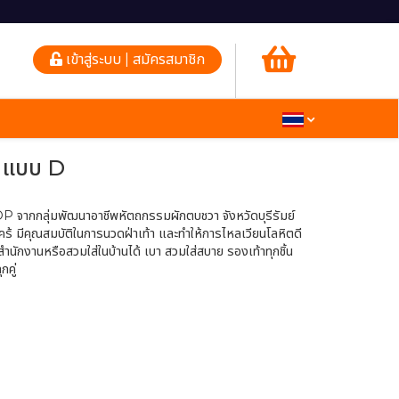
เข้าสู่ระบบ | สมัครสมาชิก
า แบบ D
P จากกลุ่มพัฒนาอาชีพหัตถกรรมผักตบชวา จังหวัดบุรีรัมย์
ร้ มีคุณสมบัติในการนวดฝ่าเท้า และทำให้การไหลเวียนโลหิตดี
สำนักงานหรือสวมใส่ในบ้านได้ เบา สวมใส่สบาย รองเท้าทุกชิ้น
คู่