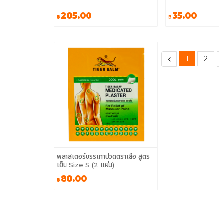
205.00
35.00
฿
฿
1
2
พลาสเตอร์บรรเทาปวดตราเสือ สูตร
เย็น Size S (2 แผ่น)
80.00
฿