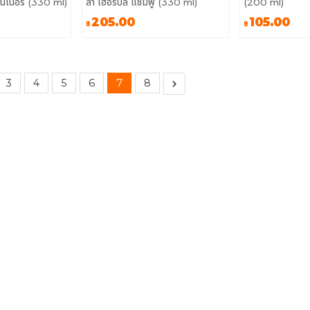
ชันเนอร์ (330 ml)
ลา เฮอร์บัล แชมพู (330 ml)
(200 ml)
205.00
105.00
฿
฿
3
4
5
6
7
8