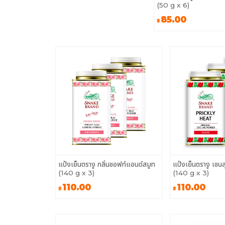
(50 g x 6)
85.00
฿
แป้งเย็นตรางู กลิ่นซอฟท์แอนด์สมูท
แป้งเย็นตรางู เซนล
(140 g x 3)
(140 g x 3)
110.00
110.00
฿
฿