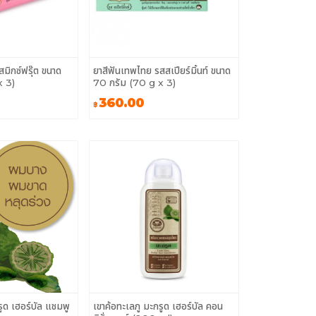
มิกซ์ฟรุ๊ต ขนาด
ยาสีฟันเทพไทย รสสเปียร์มิ้นท์ ขนาด
x 3)
70 กรัม (70 g x 3)
360.00
฿
รูด เฮอร์บัล แชมพู
เขาค้อทะเลภู มะกรูด เฮอร์บัล คอน