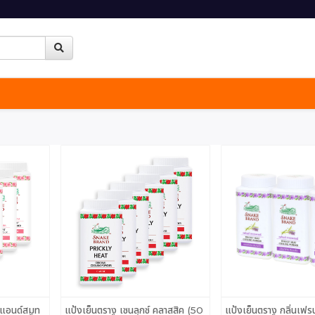
์แอนด์สมูท
แป้งเย็นตรางู เซนลุกซ์ คลาสสิค (50
แป้งเย็นตรางู กลิ่นเฟรน