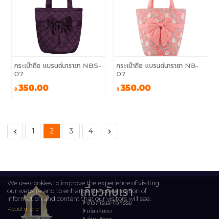
กระเป๋าถือ แบรนด์นารายา NBS-
กระเป๋าถือ แบรนด์นารายา NB-
07
07
350.00
350.00
฿
฿
1
2
3
4
We use cookies to improve the experience of visiting
เกี่ยวกับเรา
our website and to enhance the presentation of
information and content that our visitors will see.
ข่าวสารและกิจกรรม
Read more
เกี่ยวกับเรา