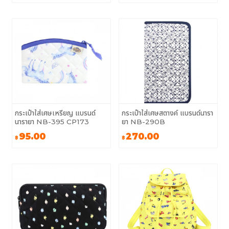
กระเป๋าใส่เศษเหรียญ แบรนด์
กระเป๋าใส่เศษสตางค์ แบรนด์นารา
นารายา NB-395 CP173
ยา NB-290B
95.00
270.00
฿
฿